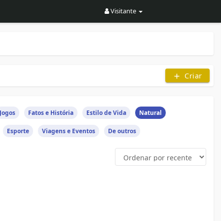
Visitante
Criar
Jogos
Fatos e História
Estilo de Vida
Natural
Esporte
Viagens e Eventos
De outros